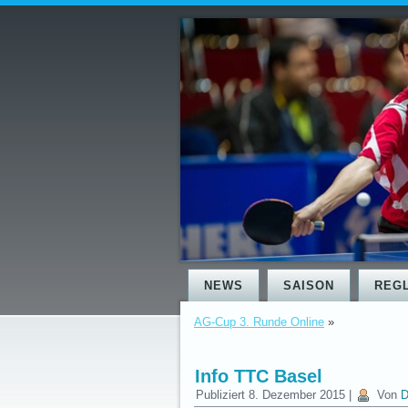
NEWS
SAISON
REG
AG-Cup 3. Runde Online
»
Info TTC Basel
Publiziert
8. Dezember 2015
|
Von
D