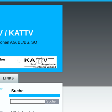
 / KATTV
ntonen AG, BL/BS, SO
LINKS
ne
Suche