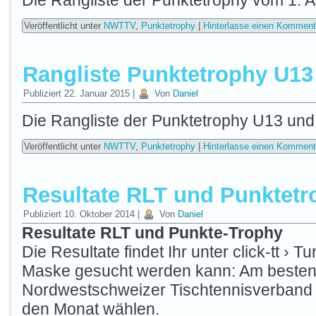
Die Rangliste der Punktetrophy vom 1. A
Veröffentlicht unter
NWTTV
,
Punktetrophy
|
Hinterlasse einen Komment
Rangliste Punktetrophy U13
Publiziert
22. Januar 2015
|
Von
Daniel
Die Rangliste der Punktetrophy U13 un
Veröffentlicht unter
NWTTV
,
Punktetrophy
|
Hinterlasse einen Komment
Resultate RLT und Punktetr
Publiziert
10. Oktober 2014
|
Von
Daniel
Resultate RLT und Punkte
-T
rophy
Die Resultate findet Ihr unter click-tt › 
Maske gesucht werden kann: Am besten
Nordwestschweizer Tischtennisverband 
den Monat wählen.